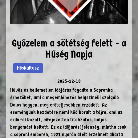
Győzelem a sötétség felett - a
Hűség Napja
Hőskultusz
2025-12-18
Hűvös és kellemetlen időjárás fogadta a Sopronba
érkezőket, ami a megemlékezés helyszínéül szolgáló
Dalos hegyen, még erőteljesebben érződött. Az
eseményünk kezdetére némi köd borult a tájra, ami az
erdő fái között, kifejezetten titokzatos, baljós
benyomást keltett. Ez az időjárási jelenség, mintha csak
a soproni emberek, 1921 nyarán átélt érzelmeit akarta