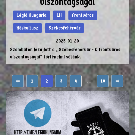
viszontagságai
Légió Hungária
LH
Frontváros
Hőskultusz
Székesfehérvár
2025-01-20
Szombaton lezajlott a ,,Székesfehérvár - A frontváros
viszontagságai" történelmi sétánk.
⥢
1
2
3
4
…
10
⥤