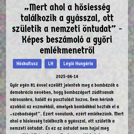
„Mert ahol a hősiesség
találkozik a gyásszal, ott
születik a nemzeti öntudat” -
Képes beszámoló a győri
emlékmenetről
Hőskultusz
LH
Légió Hungária
2025-04-14
Győr egén 81 évvel ezelőtt jelentek meg a bombázók a
demokrácia nevében, hogy bombazáport zúdítsanak
városunkra, halált és pusztulást hozva. Nem kérünk
azokból az eszmékből, amelyek bombákkal hozták el a
„szabadságot”. Ezért vonulunk, ezért emlékezünk. Mert
ahol a hősiesség találkozik a gyásszal, ott születik a
nemzeti öntudat. És ez az öntudat nem hajol meg