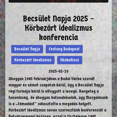
Becsület Napja 2025 –
Körbezárt idealizmus
konferencia
Becsület Napja
Festung Budapest
Körbezárt Idealizmus
Hőskultusz
2025-02-10
Ahogyan 1945 februárjában a Budai Várba szorult
magyar és német csapatok körül, úgy a Becsület Napja
régi formája körül is elfogyott a levegő. Rengeteg a
hasonlóság, de ahogyan katonahőseink, úgy Mozgalmunk
is a „támadást” választotta a megadás helyett.
Körbezárt Idealizmus néven szerveztünk konferenciát a
Betyársereggel közösen, ezzel is tisztelegve 1945.