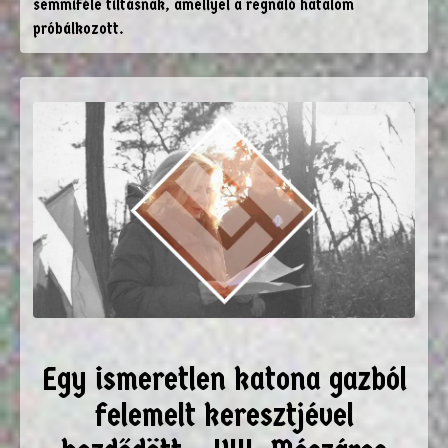
semmiféle tiltásnak, amellyel a regnáló hatalom
próbálkozott.
Egy ismeretlen katona gazból
felemelt keresztjével