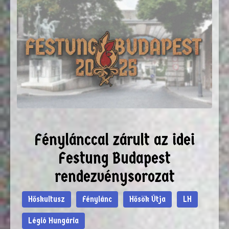
Fénylánccal zárult az idei
Festung Budapest
rendezvénysorozat
Hőskultusz
Fénylánc
Hősök Útja
LH
Légió Hungária