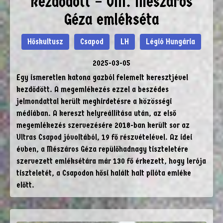
kezdődött – VIII. Mészáros
Géza emlékséta
Hőskultusz
Csapod
LH
Légió Hungária
2025-03-05
Egy ismeretlen katona gazból felemelt keresztjével
kezdődött. A megemlékezés ezzel a beszédes
jelmondattal került meghirdetésre a közösségi
médiában. A kereszt helyreállítása után, az első
megemlékezés szervezésére 2018-ban került sor az
Ultras Csapod jóvoltából, 19 fő részvételével. Az idei
évben, a Mészáros Géza repülőhadnagy tiszteletére
szervezett emléksétára már 130 fő érkezett, hogy lerója
tiszteletét, a Csapodon hősi halált halt pilóta emléke
előtt.