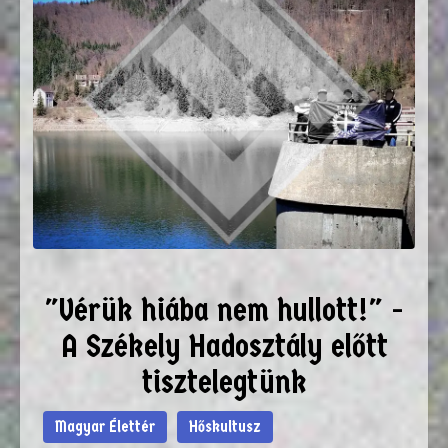
"Vérük hiába nem hullott!" -
A Székely Hadosztály előtt
tisztelegtünk
Magyar Élettér
Hőskultusz