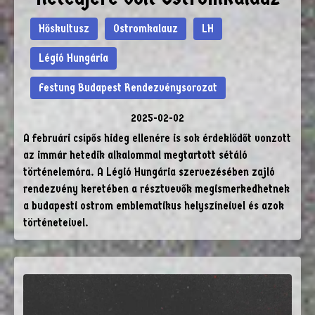
Hőskultusz
Ostromkalauz
LH
Légió Hungária
Festung Budapest Rendezvénysorozat
2025-02-02
A februári csípős hideg ellenére is sok érdeklődőt vonzott
az immár hetedik alkalommal megtartott sétáló
történelemóra. A Légió Hungária szervezésében zajló
rendezvény keretében a résztvevők megismerkedhetnek
a budapesti ostrom emblematikus helyszíneivel és azok
történeteivel.