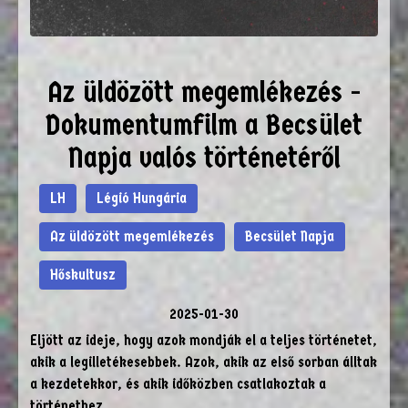
Az üldözött megemlékezés -
Dokumentumfilm a Becsület
Napja valós történetéről
LH
Légió Hungária
Az üldözött megemlékezés
Becsület Napja
Hőskultusz
2025-01-30
Eljött az ideje, hogy azok mondják el a teljes történetet,
akik a legilletékesebbek. Azok, akik az első sorban álltak
a kezdetekkor, és akik időközben csatlakoztak a
történethez.