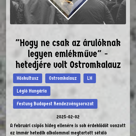
"Hogy ne csak az árulóknak
legyen emlékműve" -
hetedjére volt Ostromkalauz
Hőskultusz
Ostromkalauz
LH
Légió Hungária
Festung Budapest Rendezvénysorozat
2025-02-02
A februári csípős hideg ellenére is sok érdeklődőt vonzott
az immár hetedik alkalommal megtartott sétáló