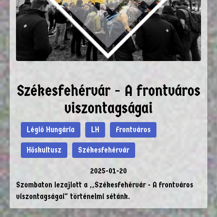
Székesfehérvár - A frontváros
viszontagságai
Légió Hungária
LH
Frontváros
Hőskultusz
Székesfehérvár
2025-01-20
Szombaton lezajlott a ,,Székesfehérvár - A frontváros
viszontagságai" történelmi sétánk.