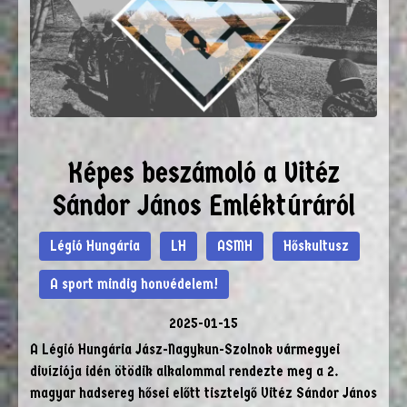
Képes beszámoló a Vitéz
Sándor János Emléktúráról
Légió Hungária
LH
ASMH
Hőskultusz
A sport mindig honvédelem!
2025-01-15
A Légió Hungária Jász-Nagykun-Szolnok vármegyei
divíziója idén ötödik alkalommal rendezte meg a 2.
magyar hadsereg hősei előtt tisztelgő Vitéz Sándor János