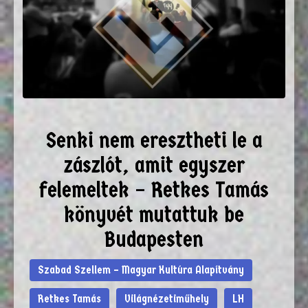
Senki nem eresztheti le a
zászlót, amit egyszer
felemeltek – Retkes Tamás
könyvét mutattuk be
Budapesten
Szabad Szellem – Magyar Kultúra Alapítvány
Retkes Tamás
Világnézetiműhely
LH