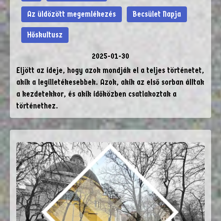
Az üldözött megemlékezés
Becsület Napja
Hőskultusz
2025-01-30
Eljött az ideje, hogy azok mondják el a teljes történetet,
akik a legilletékesebbek. Azok, akik az első sorban álltak
a kezdetekkor, és akik időközben csatlakoztak a
történethez.