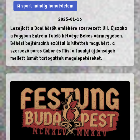
A sport mindig honvédelem
2025-01-16
Lezajlott a Doni hősök emlékére szervezett VII. Éjszaka
a fagyban Extrém Túlélő hétvége Békés vármegyében.
Békési bajtársaink ezúttal is kitettek magukért, a
szervező páros Gábor és Misi a tavalyi újdonságok
mellett ismét tartogattak megelepetéseket.