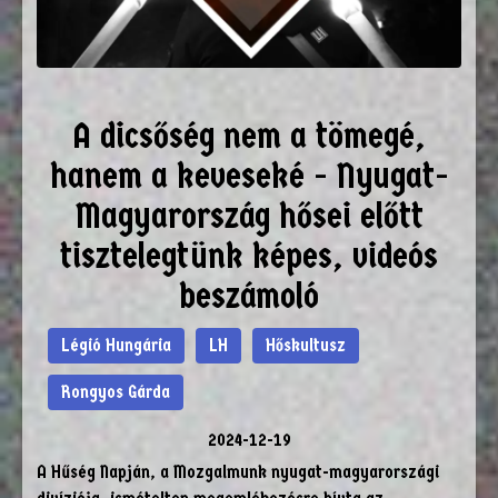
A dicsőség nem a tömegé,
hanem a keveseké - Nyugat-
Magyarország hősei előtt
tisztelegtünk képes, videós
beszámoló
Légió Hungária
LH
Hőskultusz
Rongyos Gárda
2024-12-19
A Hűség Napján, a Mozgalmunk nyugat-magyarországi