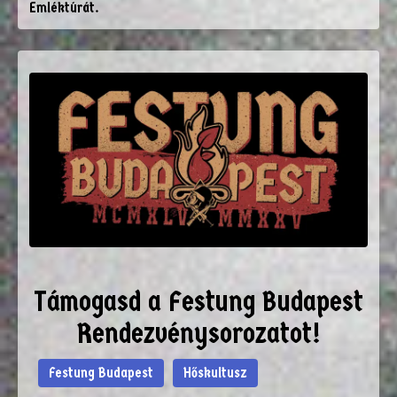
Emléktúrát.
Támogasd a Festung Budapest
Rendezvénysorozatot!
Festung Budapest
Hőskultusz