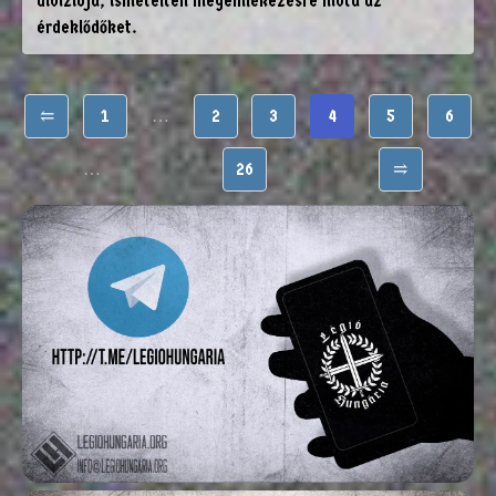
divíziója, ismételten megemlékezésre hívta az
érdeklődőket.
⥢
1
…
2
3
4
5
6
…
26
⥤