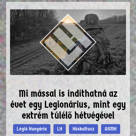
Mi mással is indíthatná az
évet egy Legionárius, mint egy
extrém túlélő hétvégével
Légió Hungária
LH
Hőskultusz
ASMH