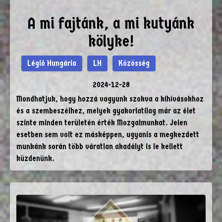
A mi fajtánk, a mi kutyánk
kölyke!
Légió Hungária
LH
Közösség
2024-12-28
Mondhatjuk, hogy hozzá vagyunk szokva a kihívásokhoz
és a szembeszélhez, melyek gyakorlatilag már az élet
szinte minden területén érték Mozgalmunkat. Jelen
esetben sem volt ez másképpen, ugyanis a megkezdett
munkánk során több váratlan akadályt is le kellett
küzdenünk.