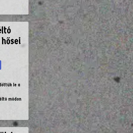
ltó
 hősei
öttük le a
méltó módon