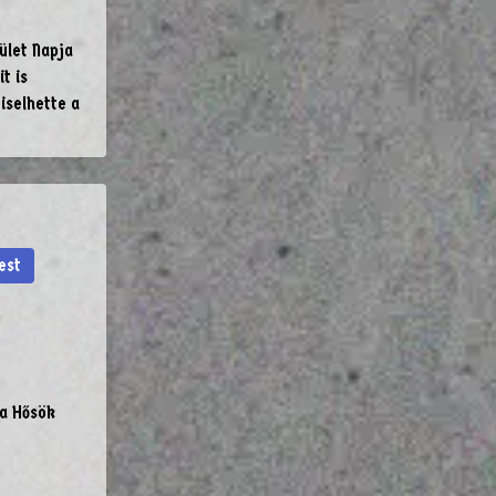
ület Napja
t is
iselhette a
est
 a Hősök