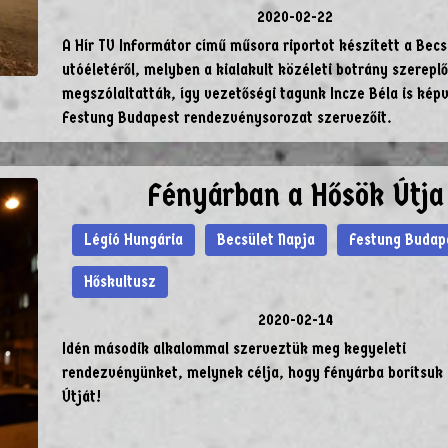
2020-02-22
A Hír TV Informátor című műsora riportot készített a Becs
utóéletéről, melyben a kialakult közéleti botrány szereplői
megszólaltatták, így vezetőségi tagunk Incze Béla is képv
Festung Budapest rendezvénysorozat szervezőit.
Fényárban a Hősök Útja
Légió Hungária
Becsület Napja
Festung Budap
Hőskultusz
2020-02-14
Idén második alkalommal szerveztük meg kegyeleti
rendezvényünket, melynek célja, hogy fényárba borítsuk
Útját!