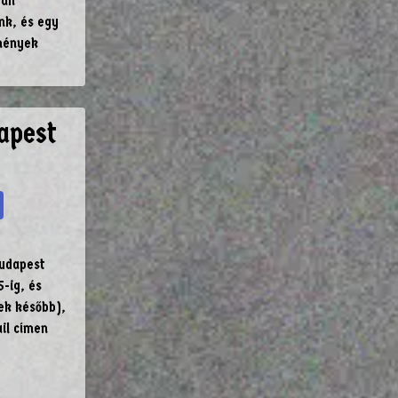
ban
nk, és egy
emények
apest
Budapest
-ig, és
ek később),
il címen