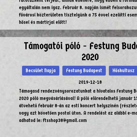
futótűzként terjedt, annak ellenére, hogy ebben a formá
egyáltalán nem igaz. Február 8. napján ismét felsorakozu
fővárosi közterületen tisztelgünk a 75 évvel ezelőtti es
hősei és mártírjai előtt!
Támogatói póló - Festung Bud
2020
Becsület Napja
Festung Budapest
Hőskultusz
2019-12-18
Támogasd rendezvénysorozatunkat a hivatalos Festung 
2020 póló megvásárlásával! A póló előrendelhető január 15
átvehető február 8-án az esti koncert helyszínén (részlet
vagy azt követően postai úton. A rendelést az alábbi e-ma
adhatod le: ftsshop38@gmail.com