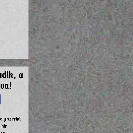
udik, a
tva!
ely szerint
 hír