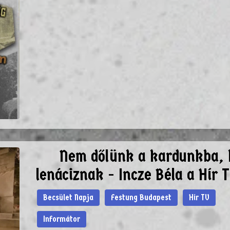
Nem dőlünk a kardunkba, 
lenáciznak - Incze Béla a Hír 
Becsület Napja
Festung Budapest
Hír TV
Informátor