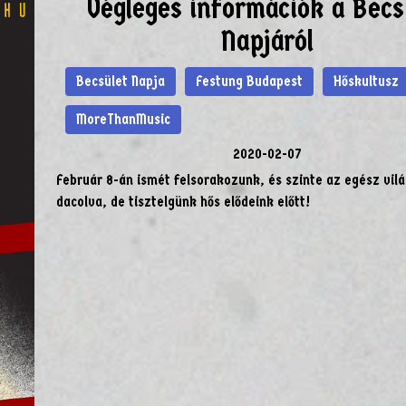
Végleges információk a Becs
Napjáról
Becsület Napja
Festung Budapest
Hőskultusz
MoreThanMusic
2020-02-07
Február 8-án ismét felsorakozunk, és szinte az egész vilá
dacolva, de tisztelgünk hős elődeink előtt!