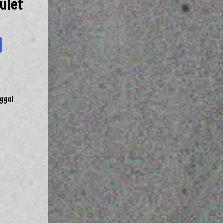
ület
ggal