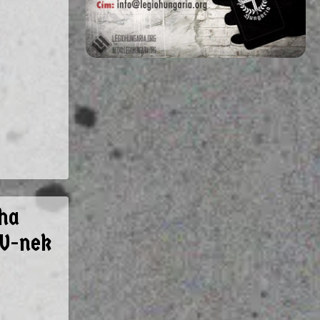
ha
TV-nek