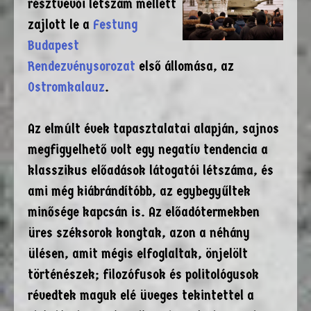
résztvevői létszám mellett
zajlott le a
Festung
Budapest
Rendezvénysorozat
első állomása, az
Ostromkalauz
.
Az elmúlt évek tapasztalatai alapján, sajnos
megfigyelhető volt egy negatív tendencia a
klasszikus előadások látogatói létszáma, és
ami még kiábrándítóbb, az egybegyűltek
minősége kapcsán is. Az előadótermekben
üres széksorok kongtak, azon a néhány
ülésen, amit mégis elfoglaltak, önjelölt
történészek; filozófusok és politológusok
révedtek maguk elé üveges tekintettel a