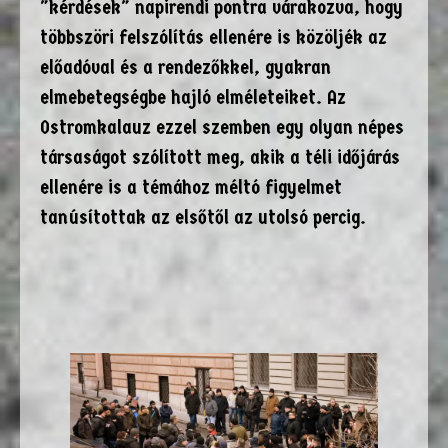
"kérdések" napirendi pontra várakozva, hogy
többszöri felszólítás ellenére is közöljék az
előadóval és a rendezőkkel, gyakran
elmebetegségbe hajló elméleteiket. Az
Ostromkalauz ezzel szemben egy olyan népes
társaságot szólított meg, akik a téli időjárás
ellenére is a témához méltó figyelmet
tanúsítottak az elsőtől az utolsó percig.