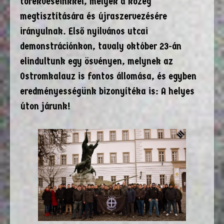
törekvéseinkkel, melyek a közeg
megtisztítására és újraszervezésére
irányulnak. Első nyilvános utcai
demonstrációnkon, tavaly október 23-án
elindultunk egy ösvényen, melynek az
Ostromkalauz is fontos állomása, és egyben
eredményességünk bizonyítéka is: A helyes
úton járunk!