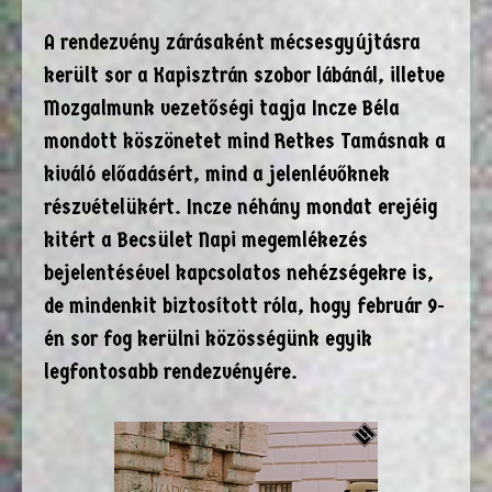
A rendezvény zárásaként mécsesgyújtásra
került sor a Kapisztrán szobor lábánál, illetve
Mozgalmunk vezetőségi tagja Incze Béla
mondott köszönetet mind Retkes Tamásnak a
kiváló előadásért, mind a jelenlévőknek
részvételükért. Incze néhány mondat erejéig
kitért a Becsület Napi megemlékezés
bejelentésével kapcsolatos nehézségekre is,
de mindenkit biztosított róla, hogy február 9-
én sor fog kerülni közösségünk egyik
legfontosabb rendezvényére.