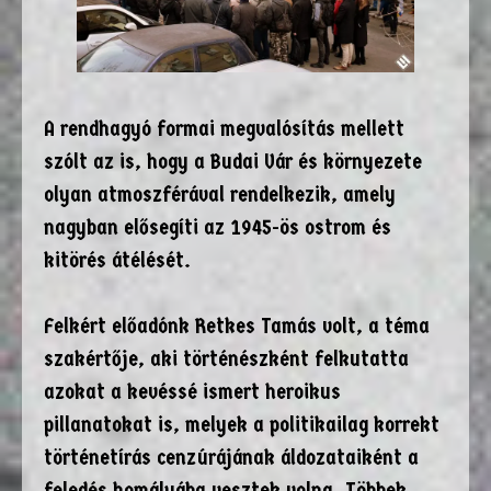
A rendhagyó formai megvalósítás mellett
szólt az is, hogy a Budai Vár és környezete
olyan atmoszférával rendelkezik, amely
nagyban elősegíti az 1945-ös ostrom és
kitörés átélését.
Felkért előadónk Retkes Tamás volt, a téma
szakértője, aki történészként felkutatta
azokat a kevéssé ismert heroikus
pillanatokat is, melyek a politikailag korrekt
történetírás cenzúrájának áldozataiként a
feledés homályába vesztek volna. Többek