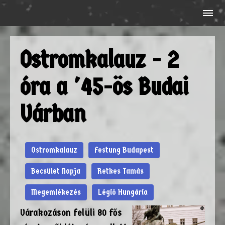
Ostromkalauz - 2
óra a '45-ös Budai
Várban
Ostromkalauz
Festung Budapest
Becsület Napja
Retkes Tamás
Megemlékezés
Légió Hungária
Várakozáson felüli 80 fős