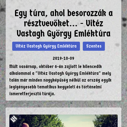
Egy túra, ahol besorozzák a
résztvevőket... - Vitéz
Vastagh György Emléktúra
Vitéz Vastagh György Emléktúra
Szentes
2019-10-09
Múlt vasárnap, október 6-án zajlott le kilencedik
alkalommal a "Vitéz Vastagh György Emléktúra" mely
talán már minden nagyképűség nélkül az ország egyik
legigényesebb tematikus kegyeleti és történelmi
ismeretterjesztő túrája.