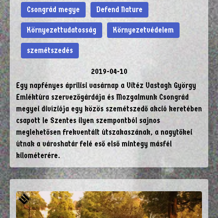
Csongrád megye
Defend Nature
Környezettudatosság
Környezetvédelem
szemétszedés
2019-04-10
Egy napfényes áprilisi vasárnap a Vitéz Vastagh György
Emléktúra szervezőgárdája és Mozgalmunk Csongrád
megyei divíziója egy közös szemétszedő akció keretében
csapott le Szentes ilyen szempontból sajnos
meglehetősen frekventált útszakaszának, a nagytőkei
útnak a városhatár felé eső első mintegy másfél
kilométerére.