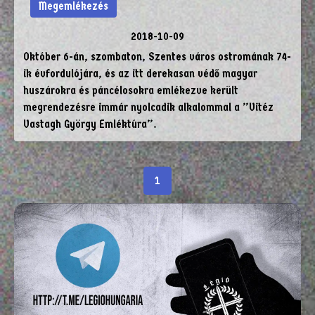
Megemlékezés
2018-10-09
Október 6-án, szombaton, Szentes város ostromának 74-
ik évfordulójára, és az itt derekasan védő magyar
huszárokra és páncélosokra emlékezve került
megrendezésre immár nyolcadik alkalommal a ”Vitéz
Vastagh György Emléktúra”.
1