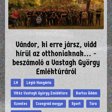
Vándor, ki erre jársz, vidd
hírül az otthoniaknak... -
beszámoló a Vastagh György
Emléktúráról
LH
Légió Hungária
Vitéz Vastagh György Emléktúra
Bartus Ádám
Szentes
Csongrád megye
Sport
Túra