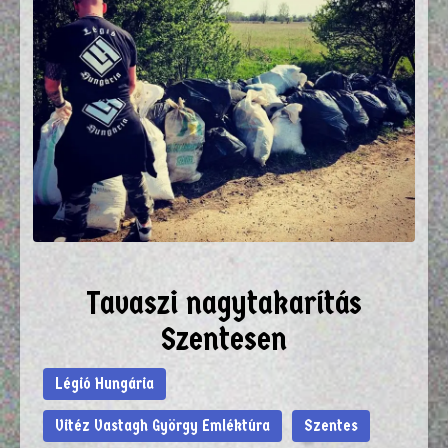
Tavaszi nagytakarítás
Szentesen
Légió Hungária
Vitéz Vastagh György Emléktúra
Szentes