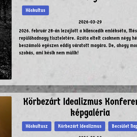
Hőskultus
2026-03-29
2026. február 28-án lezajlott a kilencedik emlékséta, Mé
repülőhadnagy tiszteletére. Azóta eltelt csaknem négy hé
beszámoló egészen eddig váratott magára. De, ahogy mo
szokás, ami késik nem múlik!
Körbezárt Idealizmus Konfere
képgaléria
Hőskultusz
Körbezárt Idealizmus
Becsület Na