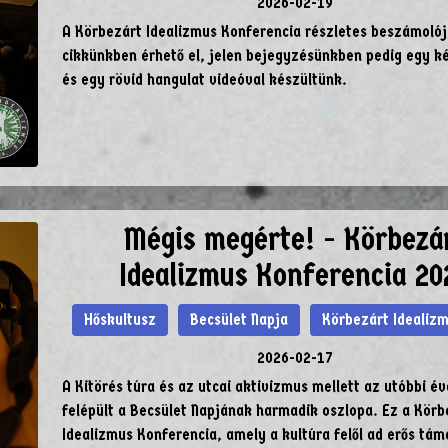
2026-02-19
A Körbezárt Idealizmus Konferencia részletes beszámolój
cikkünkben érhető el, jelen bejegyzésünkben pedig egy k
és egy rövid hangulat videóval készültünk.
Mégis megérte! - Körbezá
Idealizmus Konferencia 20
Hőskultusz
Becsület Napja
Körbezárt Idealiz
2026-02-17
A Kitörés túra és az utcai aktivizmus mellett az utóbbi é
felépült a Becsület Napjának harmadik oszlopa. Ez a Körb
Idealizmus Konferencia, amely a kultúra felől ad erős tá