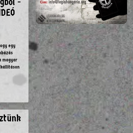
gből -
IDEÓ
hogy egy
ombázás
 a magyar
kállításon
eztünk