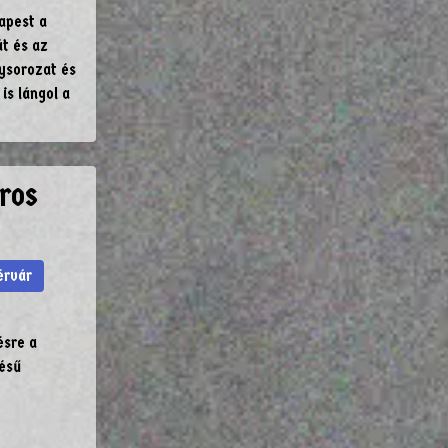
apest a
t és az
nysorozat és
is lángol a
ros
érvár
sre a
ésű