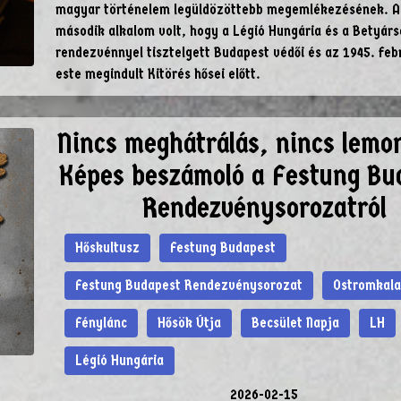
magyar történelem legüldözöttebb megemlékezésének. Az
második alkalom volt, hogy a Légió Hungária és a Betyár
rendezvénnyel tisztelgett Budapest védői és az 1945. feb
este megindult Kitörés hősei előtt.
Nincs meghátrálás, nincs lemo
Képes beszámoló a Festung Bu
Rendezvénysorozatról
Hőskultusz
Festung Budapest
Festung Budapest Rendezvénysorozat
Ostromkal
Fénylánc
Hősök Útja
Becsület Napja
LH
Légió Hungária
2026-02-15