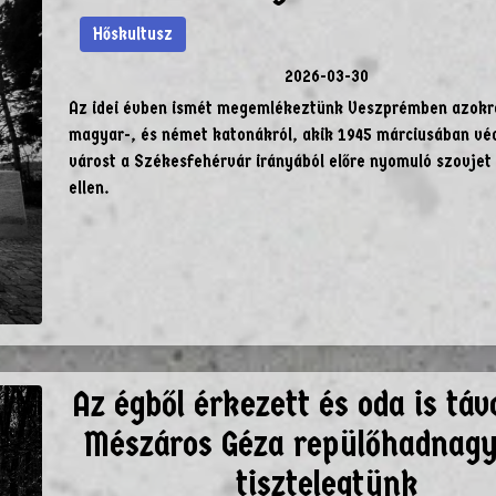
Hőskultusz
2026-03-30
Az idei évben ismét megemlékeztünk Veszprémben azokr
magyar-, és német katonákról, akik 1945 márciusában vé
várost a Székesfehérvár irányából előre nyomuló szovjet
ellen.
Az égből érkezett és oda is táv
Mészáros Géza repülőhadnagy 
tisztelegtünk