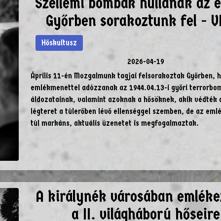
Szellemi bombák hullanak az é
Győrben sorakoztunk fel - V
Hőskultusz
2026-04-19
Április 11-én Mozgalmunk tagjai felsorakoztak Győrben, 
emlékmenettel adózzanak az 1944.04.13-i győri terrorb
áldozatainak, valamint azoknak a hősöknek, akik védték
légteret a túlerőben lévő ellenséggel szemben, de az emlé
túl markáns, aktuális üzenetet is megfogalmaztak.
A királynék városában emlék
a II. világháború hőseire