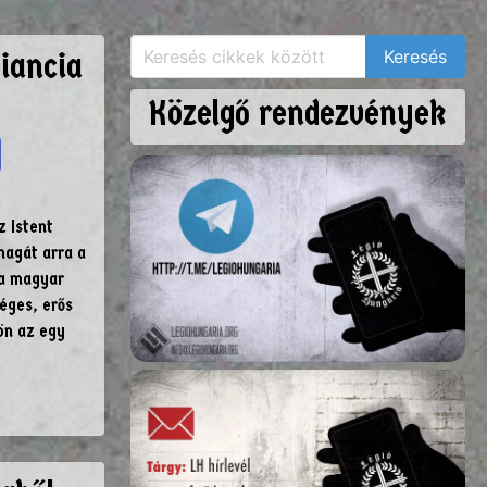
iancia
Közelgő rendezvények
z Istent
magát arra a
 a magyar
séges, erős
ön az egy