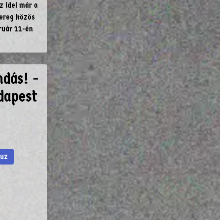
 idei már a
sereg közös
ruár 11-én
ndás! -
dapest
auz