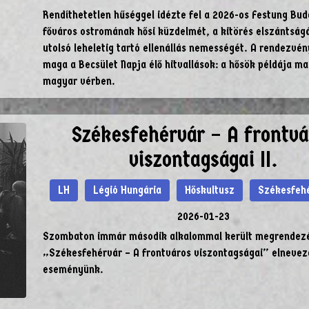
Rendíthetetlen hűséggel idézte fel a 2026-os Festung Bud
főváros ostromának hősi küzdelmét, a kitörés elszántságá
utolsó leheletig tartó ellenállás nemességét. A rendezvé
maga a Becsület Napja élő hitvallások: a hősök példája ma 
magyar vérben.
Székesfehérvár – A frontvá
viszontagságai II.
LH
Légió Hungária
Hőskultusz
Székesfeh
2026-01-23
Szombaton immár második alkalommal került megrendezé
„Székesfehérvár – A frontváros viszontagságai” elnevez
eseményünk.