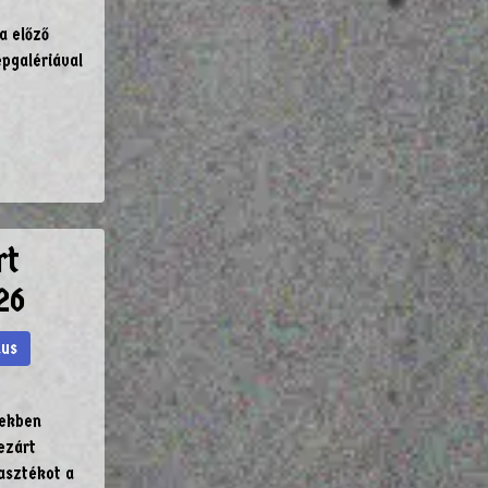
a előző
épgalériával
rt
26
mus
vekben
ezárt
masztékot a