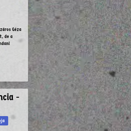
száros Géza
t, de a
ndani
ncia -
pja