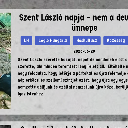
Szent László napja - nem a dev
ünnepe
LH
Légió Hungária
Hőskultusz
Közösség
2026-06-29
Szent László szerette hazáját, népét de mindenek előtt a
szerette, aki minden teremtett lény felett áll. Eltökélte 
nagy feladatra, hogy letörje a pártokat és újra felemelje
nép erköcsi és szellemi szintjét azért, hogy újra egy egy
nemzetté válljunk és ezáltal nemzetünk újra közel kerülj
igaz Istenhez.