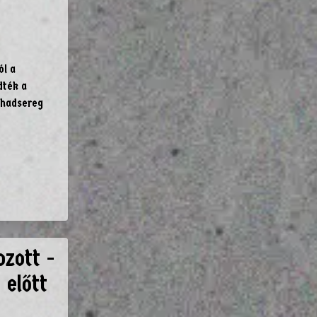
ól a
dték a
 hadsereg
ozott -
előtt