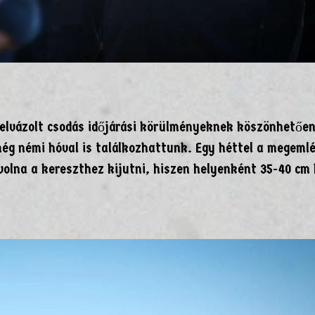
felvázolt csodás időjárási körülményeknek köszönhetően
ég némi hóval is találkozhattunk. Egy héttel a megeml
volna a kereszthez kijutni, hiszen helyenként 35-40 cm