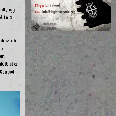
adt, így
élte a
lakoztak
ső
den
ult el a
 Csapod