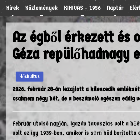
Hírek
Közlemények
KIHÍVÁS – 1956
Naptár
Elé
Az égből érkezett és o
Géza repülőhadnagy el
Hőskultus
2026. február 28-án lezajlott a kilencedik emléksé
csaknem négy hét, de a beszámoló egészen eddig v
Február utolsó napján, igazán tavaszias volt a h
volt ez így 1939-ben, amikor is sűrű köd borított