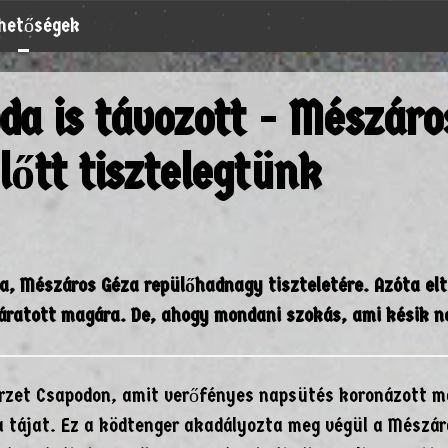
rhetőségek
da is távozott - Mészáro
őtt tisztelegtünk
ta, Mészáros Géza repülőhadnagy tiszteletére. Azóta elt
áratott magára. De, ahogy mondani szokás, ami késik n
őérzet Csapodon, amit verőfényes napsütés koronázott 
a a tájat. Ez a ködtenger akadályozta meg végül a Mészá