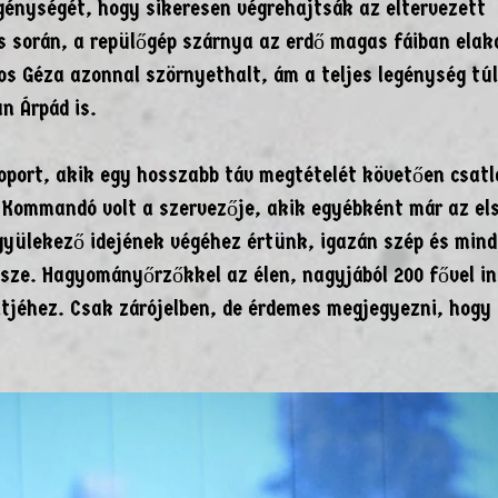
génységét, hogy sikeresen végrehajtsák az eltervezett
s során, a repülőgép szárnya az erdő magas fáiban elak
os Géza azonnal szörnyethalt, ám a teljes legénység túl
an Árpád is.
csoport, akik egy hosszabb táv megtételét követően csat
Kommandó volt a szervezője, akik egyébként már az el
gyülekező idejének végéhez értünk, igazán szép és min
ze. Hagyományőrzőkkel az élen, nagyjából 200 fővel ind
jéhez. Csak zárójelben, de érdemes megjegyezni, hogy