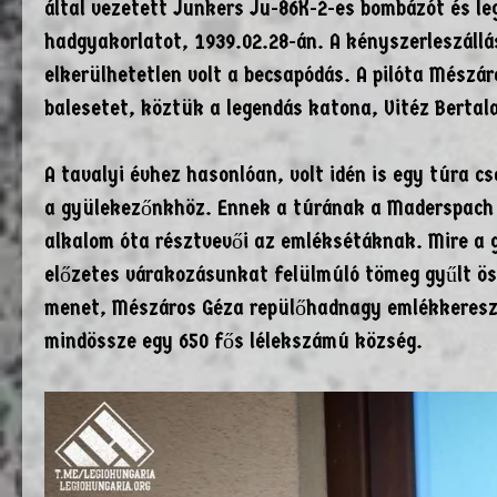
által vezetett Junkers Ju-86K-2-es bombázót és le
hadgyakorlatot, 1939.02.28-án. A kényszerleszállá
elkerülhetetlen volt a becsapódás. A pilóta Mészár
balesetet, köztük a legendás katona, Vitéz Bertal
A tavalyi évhez hasonlóan, volt idén is egy túra 
a gyülekezőnkhöz. Ennek a túrának a Maderspach 
alkalom óta résztvevői az emléksétáknak. Mire a 
előzetes várakozásunkat felülmúló tömeg gyűlt öss
menet, Mészáros Géza repülőhadnagy emlékkereszt
mindössze egy 650 fős lélekszámú község.