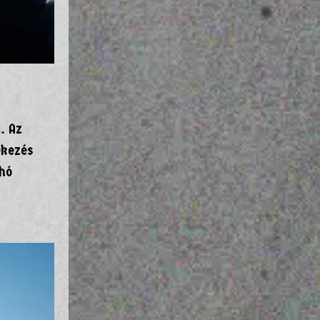
. Az
ékezés
 hó