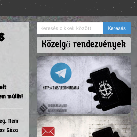
s
Közelgő rendezvények
elt
em múlik!
meg. Nem
ros Géza