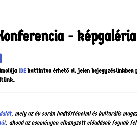
rhetőségek
Konferencia - képgaléria
zámolója
IDE
kattintva érhető el, jelen bejegyzésünkben 
ltünk.
dalát
, mely az év során hadtörténelmi és kulturális maga
nát
, ahová az eseményen elhangzott előadások fognak fel