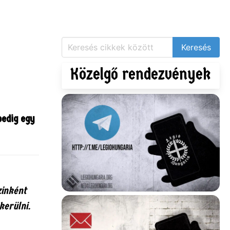
Közelgő rendezvények
pedig egy
zinként
kerülni.