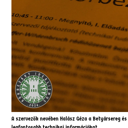
A szervezők nevében Halász Géza a Betyársereg és 
legfontosabb technikai információkat.