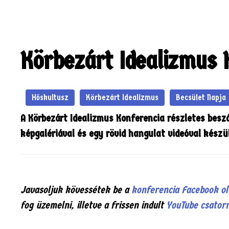
Hírek
Közlemények
KIHÍVÁS – 1956
Naptár
Elé
Körbezárt Idealizmus 
Hőskultusz
Körbezárt Idealizmus
Becsület Napja
A Körbezárt Idealizmus Konferencia részletes bes
képgalériával és egy rövid hangulat videóval készü
Javasoljuk kövessétek be a
konferencia Facebook ol
fog üzemelni, illetve a frissen indult
YouTube csator