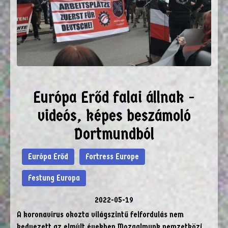
Európa Erőd falai állnak -
videós, képes beszámoló
Dortmundból
Európa Erőd
Fortress Europe
Festung Europa
2022-05-19
A koronavírus okozta világszintű felfordulás nem
kedvezett az elmúlt években Mozgalmunk nemzetközi