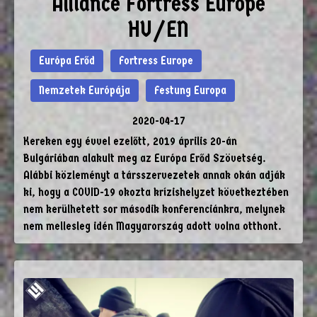
Alliance Fortress Europe
HU/EN
Európa Erőd
Fortress Europe
Nemzetek Európája
Festung Europa
2020-04-17
Kereken egy évvel ezelőtt, 2019 április 20-án
Bulgáriában alakult meg az Európa Erőd Szövetség.
Alábbi közleményt a társszervezetek annak okán adják
ki, hogy a COVID-19 okozta krízishelyzet következtében
nem kerülhetett sor második konferenciánkra, melynek
nem mellesleg idén Magyarország adott volna otthont.