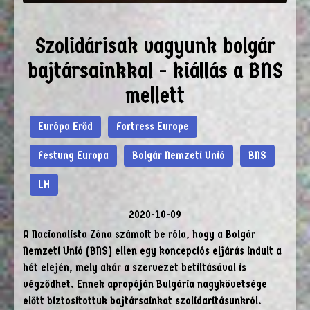
Szolidárisak vagyunk bolgár
bajtársainkkal - kiállás a BNS
mellett
Európa Erőd
Fortress Europe
Festung Europa
Bolgár Nemzeti Unió
BNS
LH
2020-10-09
A Nacionalista Zóna számolt be róla, hogy a Bolgár
Nemzeti Unió (BNS) ellen egy koncepciós eljárás indult a
hét elején, mely akár a szervezet betiltásával is
végződhet. Ennek apropóján Bulgária nagykövetsége
előtt biztosítottuk bajtársainkat szolidaritásunkról.