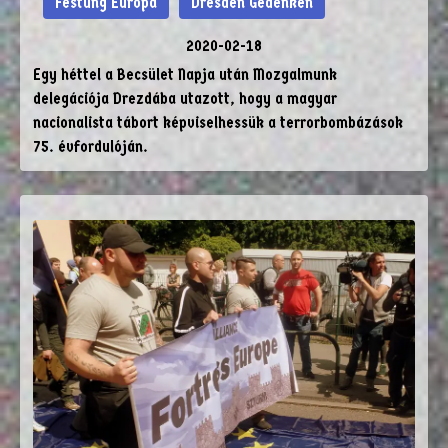
Festung Europa
Dresden Gedenken
2020-02-18
Egy héttel a Becsület Napja után Mozgalmunk
delegációja Drezdába utazott, hogy a magyar
nacionalista tábort képviselhessük a terrorbombázások
75. évfordulóján.