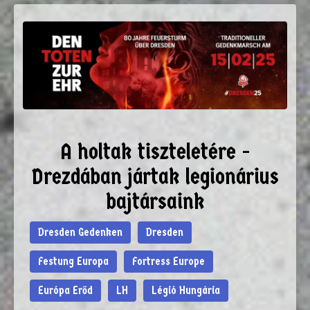
A holtak tiszteletére -
Drezdában jártak legionárius
bajtársaink
Dresden Gedenken
Dresden
Festung Europa
Fortress Europe
Európa Erőd
LH
Légió Hungária