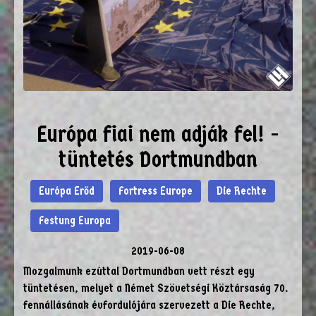
Európa fiai nem adják fel! -
tüntetés Dortmundban
Európa Erőd
Fortress Europe
Die Rechte
Festung Europa
2019-06-08
Mozgalmunk ezúttal Dortmundban vett részt egy
tüntetésen, melyet a Német Szövetségi Köztársaság 70.
fennállásának évfordulójára szervezett a Die Rechte,