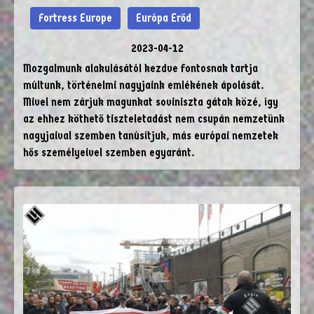
Fortress Europe
Európa Erőd
2023-04-12
Mozgalmunk alakulásától kezdve fontosnak tartja
múltunk, történelmi nagyjaink emlékének ápolását.
Mivel nem zárjuk magunkat soviniszta gátak közé, így
az ehhez köthető tiszteletadást nem csupán nemzetünk
nagyjaival szemben tanúsítjuk, más európai nemzetek
hős személyeivel szemben egyaránt.