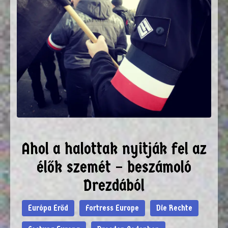
Ahol a halottak nyitják fel az
élők szemét – beszámoló
Drezdából
Európa Erőd
Fortress Europe
Die Rechte