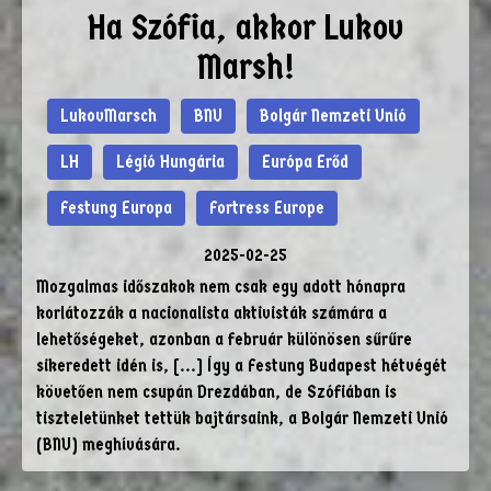
Ha Szófia, akkor Lukov
Marsh!
LukovMarsch
BNU
Bolgár Nemzeti Unió
LH
Légió Hungária
Európa Erőd
Festung Europa
Fortress Europe
2025-02-25
Mozgalmas időszakok nem csak egy adott hónapra
korlátozzák a nacionalista aktivisták számára a
lehetőségeket, azonban a február különösen sűrűre
sikeredett idén is, [...] Így a Festung Budapest hétvégét
követően nem csupán Drezdában, de Szófiában is
tiszteletünket tettük bajtársaink, a Bolgár Nemzeti Unió
(BNU) meghívására.