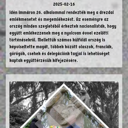
2025-02-16
Idén immáron 26. alkalommal rendezték meg a drezdai
emlékmenetet és megemlékezést. Az eseményre az
ország minden szegletéből érkeztek nacionalisták, hogy
együtt emlékezzenek meg a nyolcvan évvel ezelőtti
történésekről. Mellettük számos külföldi ország is
képviseltette magát, többek között olaszok, franciák,
görögök, csehek és delegációnk tagjai is lehetőséget
kaptak együttérzésük kifejezésére.