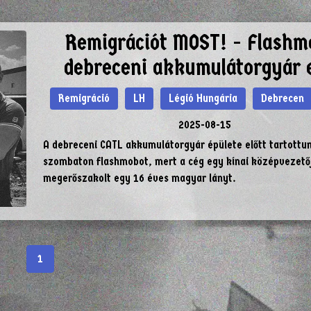
Remigrációt MOST! - Flashm
debreceni akkumulátorgyár e
Remigráció
LH
Légió Hungária
Debrecen
2025-08-15
A debreceni CATL akkumulátorgyár épülete előtt tartottu
szombaton flashmobot, mert a cég egy kínai középvezető
megerőszakolt egy 16 éves magyar lányt.
1