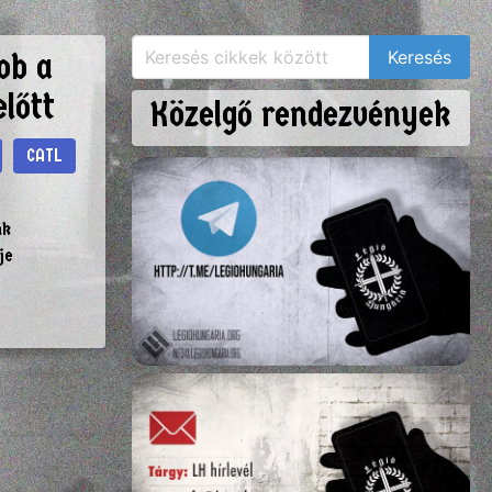
ob a
lőtt
Közelgő rendezvények
CATL
nk
je