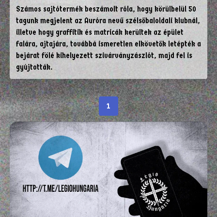
Számos sajtótermék beszámolt róla, hogy körülbelül 50
tagunk megjelent az Auróra nevű szélsőbaloldali klubnál,
illetve hogy graffitik és matricák kerültek az épület
falára, ajtajára, továbbá ismeretlen elkövetők letépték a
bejárat fölé kihelyezett szivárványzászlót, majd fel is
gyújtották.
1