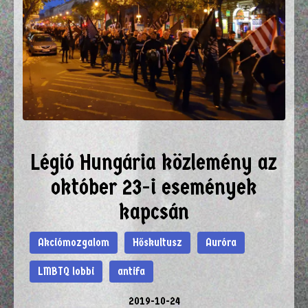
Légió Hungária közlemény az
október 23-i események
kapcsán
Akciómozgalom
Hőskultusz
Auróra
LMBTQ lobbi
antifa
2019-10-24