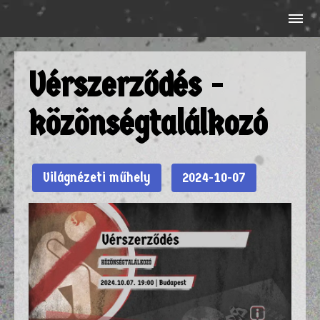
Vérszerződés -
közönségtalálkozó
Világnézeti műhely
2024-10-07