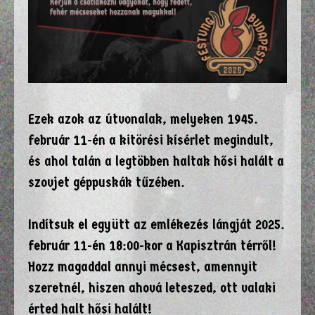
Ezek azok az útvonalak, melyeken 1945.
február 11-én a kitörési kísérlet megindult,
és ahol talán a legtöbben haltak hősi halált a
szovjet géppuskák tűzében.
Indítsuk el együtt az emlékezés lángját 2025.
február 11-én 18:00-kor a Kapisztrán térről!
Hozz magaddal annyi mécsest, amennyit
szeretnél, hiszen ahová leteszed, ott valaki
érted halt hősi halált!