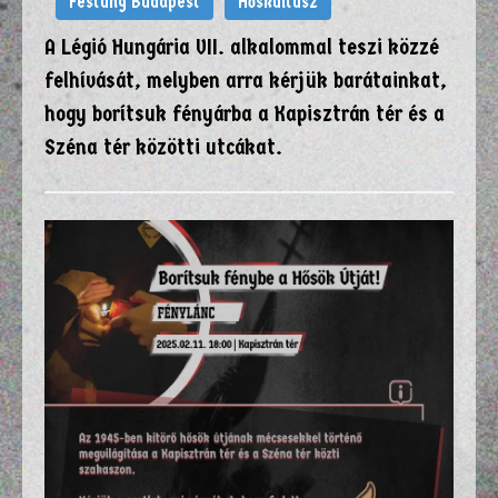
Festung Budapest
Hőskultusz
A Légió Hungária VII. alkalommal teszi közzé
felhívását, melyben arra kérjük barátainkat,
hogy borítsuk fényárba a Kapisztrán tér és a
Széna tér közötti utcákat.