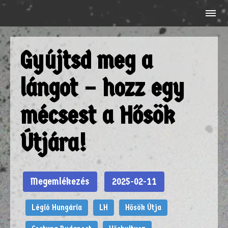
Gyújtsd meg a
lángot – hozz egy
mécsest a Hősök
Útjára!
Megemlékezés
2025-02-11
Légió Hungária
LH
Hősök Útja