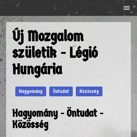
Új Mozgalom
születik - Légió
Hungária
Hagyomány
Öntudat
Közösség
Hagyomány - Öntudat -
Közösség