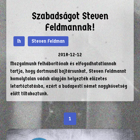
Szabadságot Steven
Feldmannak!
lh
Steven Feldman
2018-12-12
Mozgalmunk felháborítónak és elfogadhatatlannak
tartja, hogy dortmundi bajtársunkat, Steven Feldmannt
komolytalan vádak alapján helyezték előzetes
letartóztatásba, ezért a budapesti német nagykövetség
előtt tiltakoztunk.
1