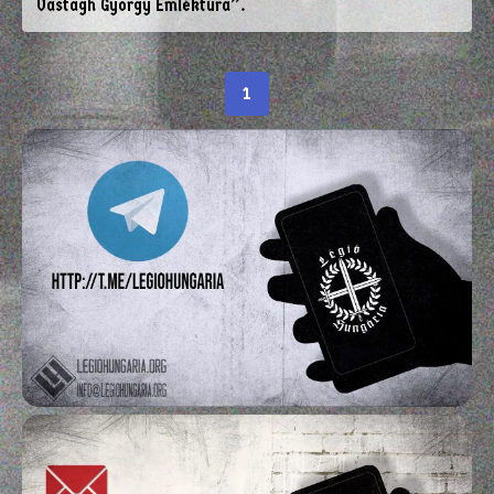
Vastagh György Emléktúra”.
1