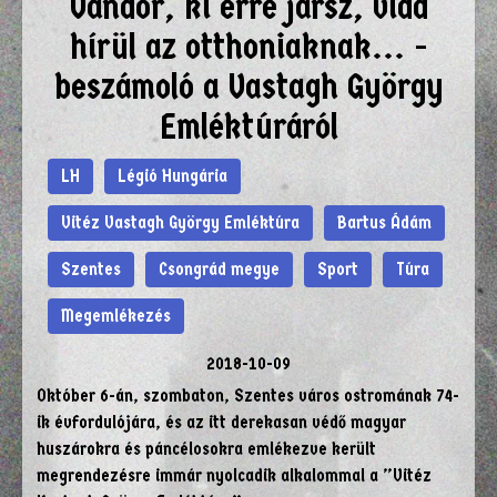
Vándor, ki erre jársz, vidd
hírül az otthoniaknak... -
beszámoló a Vastagh György
Emléktúráról
LH
Légió Hungária
Vitéz Vastagh György Emléktúra
Bartus Ádám
Szentes
Csongrád megye
Sport
Túra
Megemlékezés
2018-10-09
Október 6-án, szombaton, Szentes város ostromának 74-
ik évfordulójára, és az itt derekasan védő magyar
huszárokra és páncélosokra emlékezve került
megrendezésre immár nyolcadik alkalommal a ”Vitéz