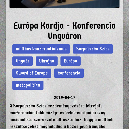
Európa Kardja - Konferencia
Ungváron
militáns konzervatívizmus
Karpatszka Szics
Ungvár
Ukrajna
Európa
Sword of Europe
konferencia
metapolitika
2019-04-17
A Karpatszka Szics kezdeményezésére létrejött
konferencián több közép- és kelet-európai ország
nacionalista szervezete ült asztalhoz, hogy a múltbéli
feszültségeket meghaladva a közös jövő irányába