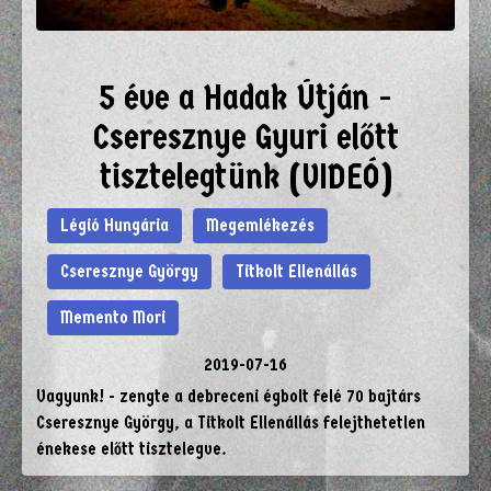
5 éve a Hadak Útján -
Cseresznye Gyuri előtt
tisztelegtünk (VIDEÓ)
Légió Hungária
Megemlékezés
Cseresznye György
Titkolt Ellenállás
Memento Mori
2019-07-16
Vagyunk! - zengte a debreceni égbolt felé 70 bajtárs
Cseresznye György, a Titkolt Ellenállás felejthetetlen
énekese előtt tisztelegve.