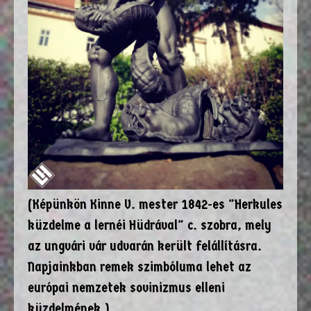
(Képünkön Kinne V. mester 1842-es "Herkules
küzdelme a lernéi Hüdrával" c. szobra, mely
az ungvári vár udvarán került felállításra.
Napjainkban remek szimbóluma lehet az
európai nemzetek sovinizmus elleni
küzdelmének.)