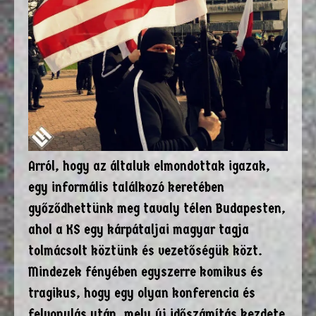
Arról, hogy az általuk elmondottak igazak,
egy informális találkozó keretében
győződhettünk meg tavaly télen Budapesten,
ahol a KS egy kárpátaljai magyar tagja
tolmácsolt köztünk és vezetőségük közt.
Mindezek fényében egyszerre komikus és
tragikus, hogy egy olyan konferencia és
felvonulás után, mely új időszámítás kezdete