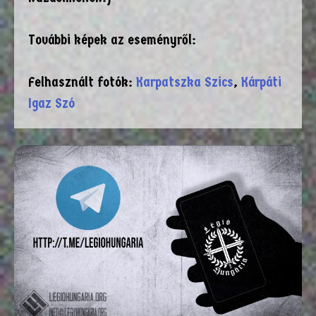
További képek az eseményről:
Felhasznált fotók:
Karpatszka Szics
,
Kárpáti
Igaz Szó