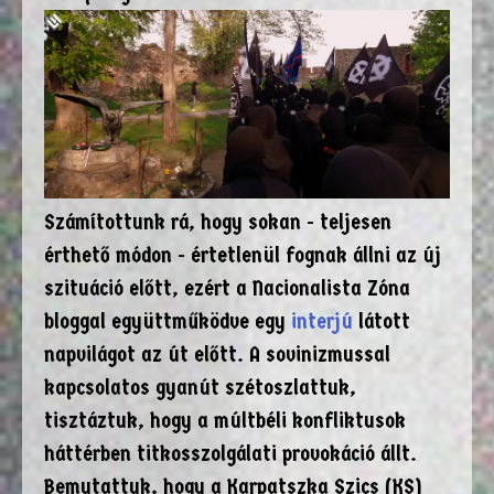
Számítottunk rá, hogy sokan - teljesen
érthető módon - értetlenül fognak állni az új
szituáció előtt, ezért a Nacionalista Zóna
bloggal együttműködve egy
interjú
látott
napvilágot az út előtt. A sovinizmussal
kapcsolatos gyanút szétoszlattuk,
tisztáztuk, hogy a múltbéli konfliktusok
háttérben titkosszolgálati provokáció állt.
Bemutattuk, hogy a Karpatszka Szics (KS)