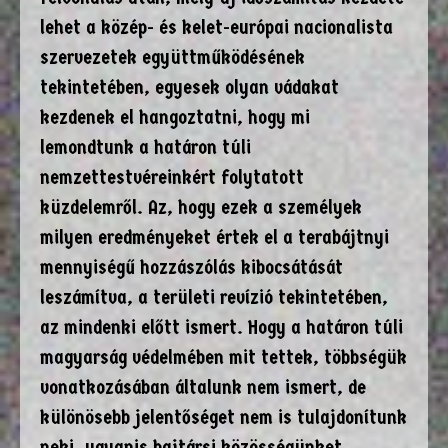
lehet a közép- és kelet-európai nacionalista
szervezetek együttműködésének
tekintetében, egyesek olyan vádakat
kezdenek el hangoztatni, hogy mi
lemondtunk a határon túli
nemzettestvéreinkért folytatott
küzdelemről. Az, hogy ezek a személyek
milyen eredményeket értek el a terabájtnyi
mennyiségű hozzászólás kibocsátását
leszámítva, a területi revízió tekintetében,
az mindenki előtt ismert. Hogy a határon túli
magyarság védelmében mit tettek, többségük
vonatkozásában általunk nem ismert, de
különösebb jelentőséget nem is tulajdonítunk
neki, ugyanis bajtársi közösségünket