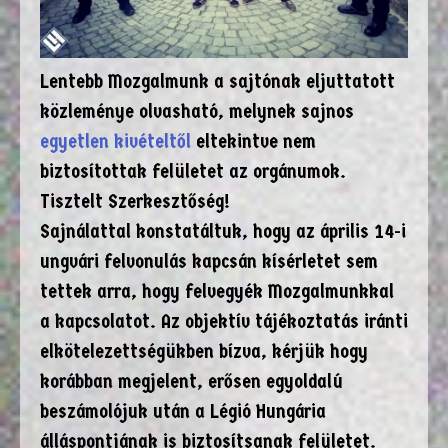
Lentebb Mozgalmunk a sajtónak eljuttatott
közleménye olvasható, melynek sajnos
egyetlen kivételtől
eltekintve nem
biztosítottak felületet az orgánumok.
Tisztelt Szerkesztőség!
Sajnálattal konstatáltuk, hogy az április 14-i
ungvári felvonulás kapcsán kísérletet sem
tettek arra, hogy felvegyék Mozgalmunkkal
a kapcsolatot. Az objektív tájékoztatás iránti
elkötelezettségükben bízva, kérjük hogy
korábban megjelent, erősen egyoldalú
beszámolójuk után a Légió Hungária
álláspontjának is biztosítsanak felületet.