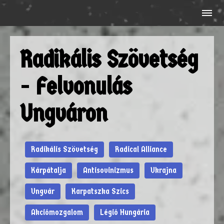
Radikális Szövetség
- Felvonulás
Ungváron
Radikális Szövetség
Radical Alliance
Kárpátalja
Antisovinizmus
Ukrajna
Ungvár
Karpatszka Szics
Akciómozgalom
Légió Hungária