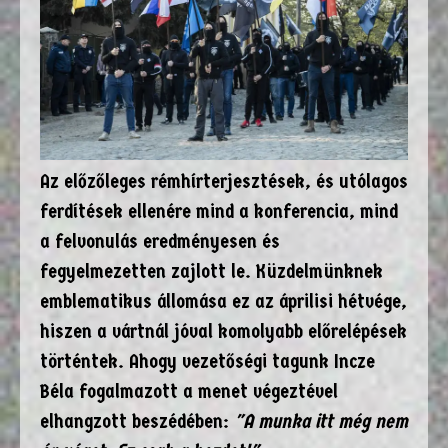
Az előzőleges rémhírterjesztések, és utólagos
ferdítések ellenére mind a konferencia, mind
a felvonulás eredményesen és
fegyelmezetten zajlott le. Küzdelmünknek
emblematikus állomása ez az áprilisi hétvége,
hiszen a vártnál jóval komolyabb előrelépések
történtek. Ahogy vezetőségi tagunk Incze
Béla fogalmazott a menet végeztével
elhangzott beszédében:
"A munka itt még nem