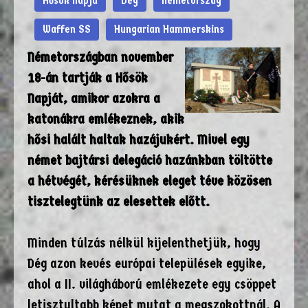
Hősök Napja
Dég
Németország
Waffen SS
Hungarian Hammerskins
Németországban november
18-án tartják a Hősök
Napját, amikor azokra a
katonákra emlékeznek, akik
hősi halált haltak hazájukért. Mivel egy
német bajtársi delegáció hazánkban töltötte
a hétvégét, kérésüknek eleget téve közösen
tisztelegtünk az elesettek előtt.
Minden túlzás nélkül kijelenthetjük, hogy
Dég azon kevés európai települések egyike,
ahol a II. világháború emlékezete egy csöppet
letisztultabb képet mutat a megszokottnál. A