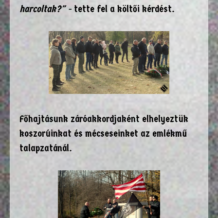
harcoltak?" -
tette fel a költői kérdést.
Főhajtásunk záróakkordjaként elhelyeztük
koszorúinkat és mécseseinket az emlékmű
talapzatánál.