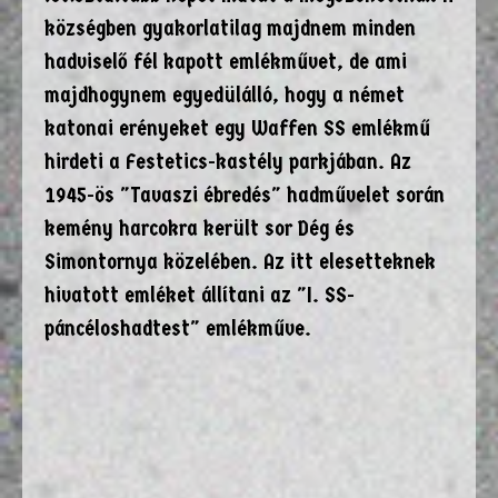
községben gyakorlatilag majdnem minden
hadviselő fél kapott emlékművet, de ami
majdhogynem egyedülálló, hogy a német
katonai erényeket egy Waffen SS emlékmű
hirdeti a Festetics-kastély parkjában. Az
1945-ös "Tavaszi ébredés" hadművelet során
kemény harcokra került sor Dég és
Simontornya közelében. Az itt elesetteknek
hivatott emléket állítani az "I. SS-
páncéloshadtest" emlékműve.