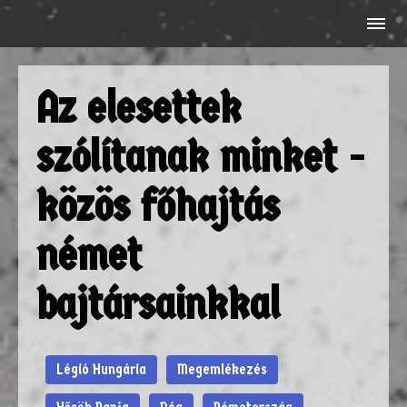
Az elesettek
szólítanak minket -
közös főhajtás
német
bajtársainkkal
Légió Hungária
Megemlékezés