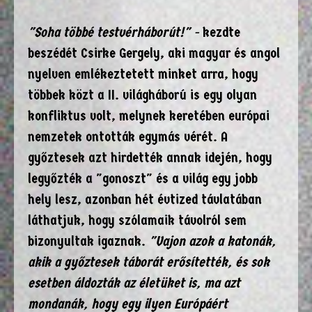
"Soha többé testvérháborút!" -
kezdte
beszédét Csirke Gergely, aki magyar és angol
nyelven emlékeztetett minket arra, hogy
többek közt a II. világháború is egy olyan
konfliktus volt, melynek keretében európai
nemzetek ontották egymás vérét. A
győztesek azt hirdették annak idején, hogy
legyőzték a "gonoszt" és a világ egy jobb
hely lesz, azonban hét évtized távlatában
láthatjuk, hogy szólamaik távolról sem
bizonyultak igaznak.
"Vajon azok a katonák,
akik a győztesek táborát erősítették, és sok
esetben áldozták az életüket is, ma azt
mondanák, hogy egy ilyen Európáért