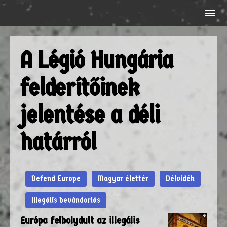
A Légió Hungária
felderítőinek
jelentése a déli
határról
Defend Europe
Magyar élettér
Délvidék
Illegális bevándorlás
Európa felbolydult az illegális