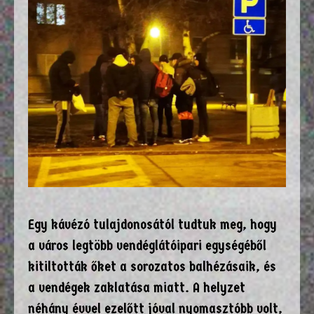
Egy kávézó tulajdonosától tudtuk meg, hogy
a város legtöbb vendéglátóipari egységéből
kitiltották őket a sorozatos balhézásaik, és
a vendégek zaklatása miatt. A helyzet
néhány évvel ezelőtt jóval nyomasztóbb volt,