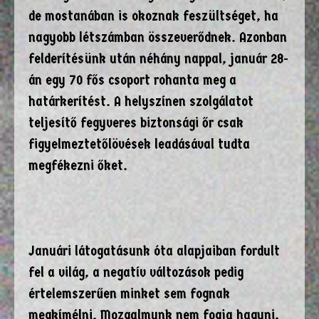
de mostanában is okoznak feszültséget, ha
nagyobb létszámban összeverődnek. Azonban
felderítésünk után néhány nappal, január 28-
án egy 70 fős csoport rohanta meg a
határkerítést. A helyszínen szolgálatot
teljesítő fegyveres biztonsági őr csak
figyelmeztetőlövések leadásával tudta
megfékezni őket.
Januári látogatásunk óta alapjaiban fordult
fel a világ, a negatív változások pedig
értelemszerűen minket sem fognak
megkímélni. Mozgalmunk nem fogja hagyni,