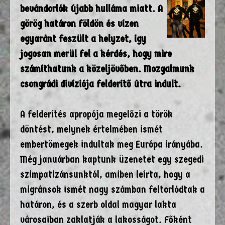
bevándorlók újabb hulláma miatt. A
görög határon földön és vízen
egyaránt feszült a helyzet, így
jogosan merül fel a kérdés, hogy mire
számíthatunk a közeljövőben. Mozgalmunk
csongrádi divíziója felderítő útra indult.
A felderítés apropója megelőzi a török
döntést, melynek értelmében ismét
embertömegek indultak meg Európa irányába.
Még januárban kaptunk üzenetet egy szegedi
szimpatizánsunktól, amiben leírta, hogy a
migránsok ismét nagy számban feltorlódtak a
határon, és a szerb oldal magyar lakta
városaiban zaklatják a lakosságot. Főként