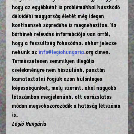
hogy az egyébként is problémákkal küszködő
délvidéki magyarság életét még idegen
kontinensek söpredéke is megnehezítse. Ha
bárkinek releváns információja van arról,
hogy a feszültség fokozódna, akkor jelezze
nekünk az
info@legiohungaria
.org címen.
Természetesen semmilyen illegális
cselekményre nem készülünk, pusztán
kamatoztatni fogjuk azon különleges
képességünket, mely szerint, ahol nagyobb
létszámban megjelenünk, ott varázslatos
módon megsokszorozódik a hatóság létszáma
is.
Légió Hungária